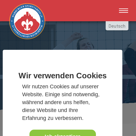
Zum Hauptinhalt springen
Deutsch
English
Russki
Polish
Warburger Sportverein
Türkçe
Español
Wir verwenden Cookies
Wir bewegen Warburg
العربية
Wir nutzen Cookies auf unserer
Website. Einige sind notwendig,
während andere uns helfen,
diese Website und Ihre
Sie sind hier:
Sportangebote
www.warburgersv.de
Erfahrung zu verbessern.
E1
Jugendfussball Warburg-Germete-Wormeln