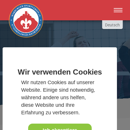
Zum Hauptinhalt springen
Deutsch
English
Russki
Polish
Warburger Sportverein
Türkçe
Español
Wir verwenden Cookies
Wir bewegen Warburg
العربية
Wir nutzen Cookies auf unserer
Website. Einige sind notwendig,
während andere uns helfen,
diese Website und Ihre
Sie sind hier:
Sportangebote
www.warburgersv.de
Erfahrung zu verbessern.
B1
Jugendfussball Warburg-Germete-Wormeln