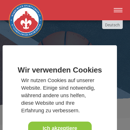
Zum Hauptinhalt springen
Deutsch
English
Russki
Polish
Warburger Sportverein
Türkçe
Wir verwenden Cookies
Español
Wir bewegen Warburg
العربية
Wir nutzen Cookies auf unserer
Website. Einige sind notwendig,
während andere uns helfen,
diese Website und Ihre
Sie sind hier:
Veranstaltungen
www.warburgersv.de
Erfahrung zu verbessern.
Real Madrid Fußballcamp 2026
Ich akzeptiere