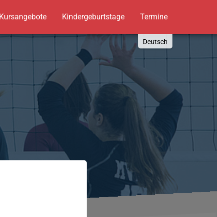
Kursangebote
Kindergeburtstage
Termine
Deutsch
English
Russki
Polish
Türkçe
Español
العربية