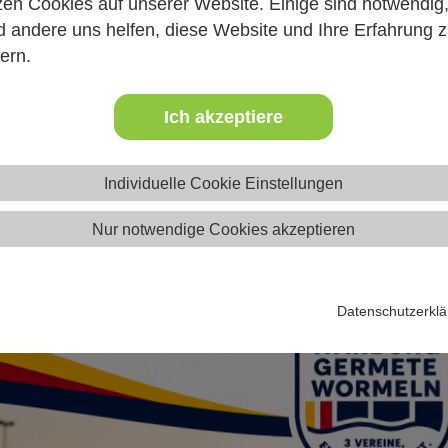
endfussball Warburg-Germete-Wormeln
zen Cookies auf unserer Website. Einige sind notwendig
 andere uns helfen, diese Website und Ihre Erfahrung 
ern.
Ich akzeptiere
nschaftsfoto C1-Junioren (U13/
Individuelle Cookie Einstellungen
Nur notwendige Cookies akzeptieren
Datenschutzerkl