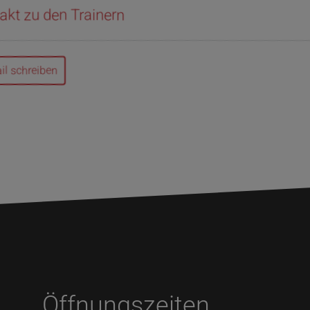
akt zu den Trainern
il schreiben
Öffnungszeiten