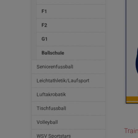
F1
F2
G1
Ballschule
Seniorenfussball
Leichtathletik/Laufsport
Luftakrobatik
Tischfussball
Volleyball
Trai
WSV Sportstars