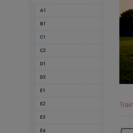
A1
B1
(current)
C1
C2
D1
D2
E1
E2
Trai
E3
E4