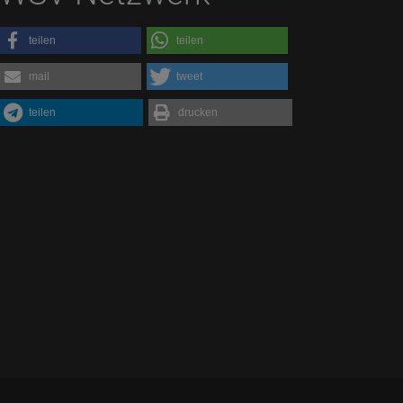
teilen
teilen
mail
tweet
teilen
drucken