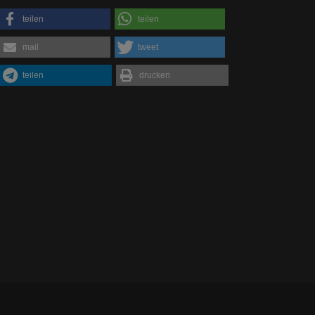
teilen
teilen
mail
tweet
teilen
drucken