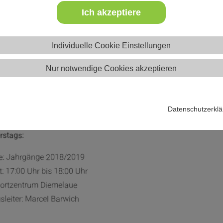
Sportstars (2018/2019)
 Sportstars
Ich akzeptiere
Individuelle Cookie Einstellungen
Nur notwendige Cookies akzeptieren
rtstars (2018/2019)
Datenschutzerkl
rstags:
e: Jahrgänge 2018/2019
t: 17:00 Uhr bis 18:00 Uhr
portzentrum Diemelaue
leiter: Marcel Barwich