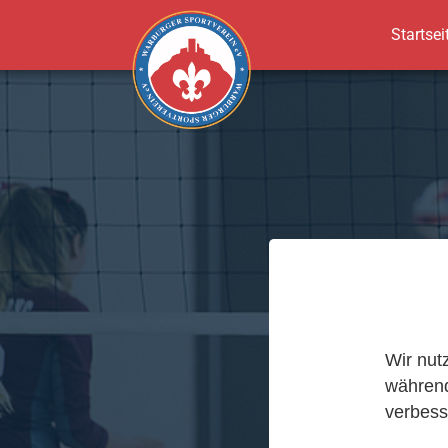
Startsei
Zum Hauptinhalt springen
Wir nut
während
verbess