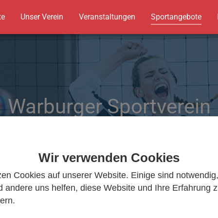
te
Unser Verein
Veranstaltungen
Sportangebote
Warburger Sportverein
Warburger Sportverein
Wir bewegen Warburg
Wir bewegen Warburg
Wir verwenden Cookies
zen Cookies auf unserer Website. Einige sind notwendig
 andere uns helfen, diese Website und Ihre Erfahrung 
ern.