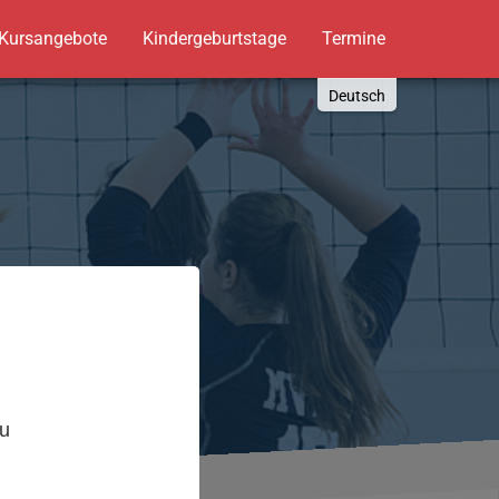
Kursangebote
Kindergeburtstage
Termine
Deutsch
English
Russki
Polish
Türkçe
Español
العربية
,
zu