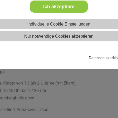
Heinturm Minis (1.5 bis 2,5 Jahre)
 Sportstars
Ich akzeptiere
Individuelle Cookie Einstellungen
Nur notwendige Cookies akzeptieren
nturm Minis
Datenschutzerkl
gs:
: Kinder von 1,5 bis 2,5 Jahre (mit Eltern)
t: 16:45 Uhr bis 17:30 Uhr
lorenberghalle oben
leiterin: Anna-Lena Titius