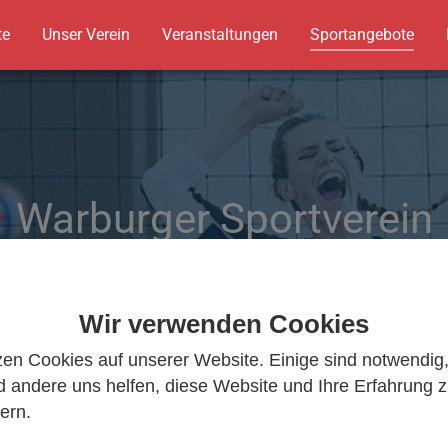
te
Unser Verein
Veranstaltungen
Sportangebote
Warburger Sportverein
Warburger Sportverein
Wir bewegen Warburg
Wir bewegen Warburg
Wir verwenden Cookies
zen Cookies auf unserer Website. Einige sind notwendig
 andere uns helfen, diese Website und Ihre Erfahrung 
ern.