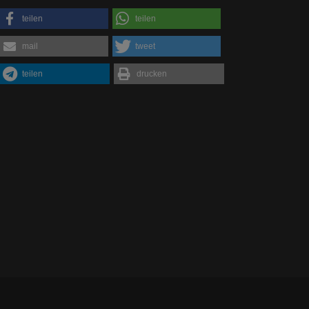
teilen
teilen
mail
tweet
teilen
drucken