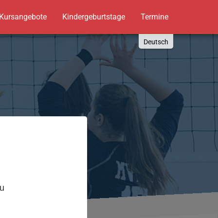
Kursangebote
Kindergeburtstage
Termine
Deutsch
English
Russki
Polish
Türkçe
Español
العربية
,
zu