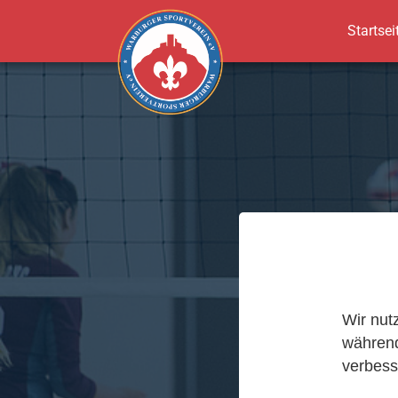
Startsei
Zum Hauptinhalt springen
Wir nut
während
verbess