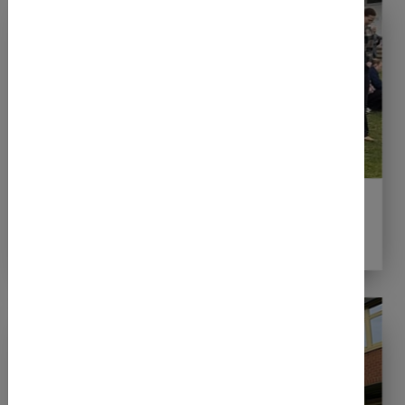
14.04.2026
Gesamtsieg für Charlotte Ahls beim
Amelunxer Volkslauf