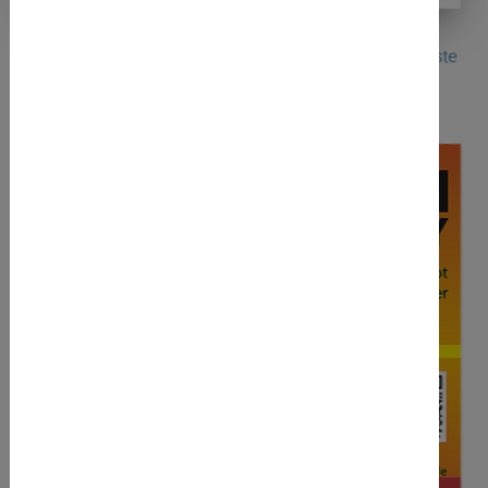
Seite 2 von 84.
Vorherige
1
2
3
…
84
Nächste