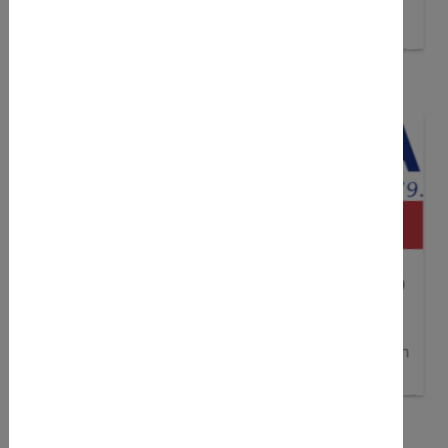
Anmeldung
zum Real Madrid Fußballcamp
Germeter Heilquellen - Hauptsponser des WSV
Wir freuen uns sehr, Germeta - meine Quelle seit 1679
- als neuen Hauptsponsor zu haben. Unser
Vereinskonzept, die sportlichen Angebote und die
gesellschaftlichen Ansprüche unseres Vereins wurden
dabei besonders herausgestellt.