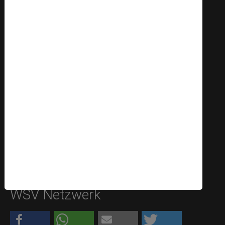
Öffnungszeiten für persönliche Termine:
Dienstags 17:00 bis 19:00 Uhr
Die Kontaktaufnahme per E-Mail an
geschaeftsstelle@warburgersv.de
ist jederzeit
möglich.
Telefonisch erreichen sie uns während der
Geschäftszeit unter 05641-7468008
bitte sprechen sie sonst auf Band - wir versuchen
schnellstmöglich zu antworten
WSV Netzwerk