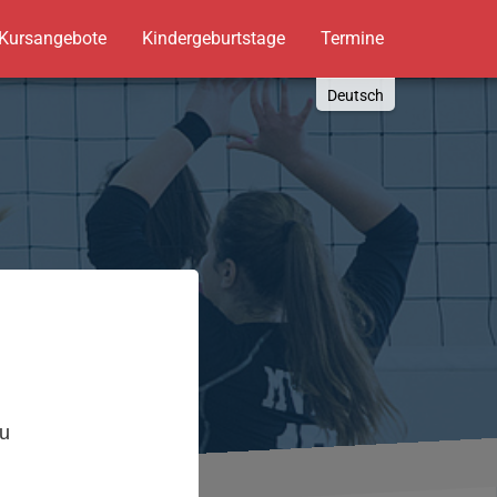
Kursangebote
Kindergeburtstage
Termine
Deutsch
English
Russki
Polish
Türkçe
Español
العربية
,
zu