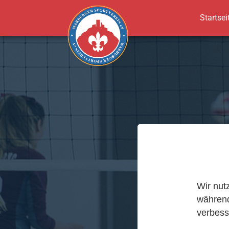
Startsei
Zum Hauptinhalt springen
Wir nut
während
verbess