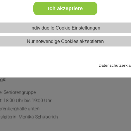
Seniorensport
ess
Ich akzeptiere
Individuelle Cookie Einstellungen
Nur notwendige Cookies akzeptieren
iorensport
Datenschutzerkl
gs:
: Seniorengruppe
t: 18:00 Uhr bis 19:00 Uhr
lorenberghalle unten
leiterin: Monika Schaberich