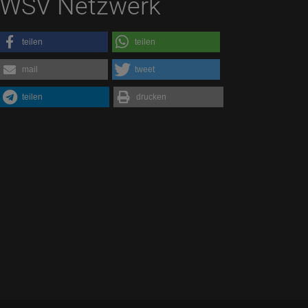
WSV Netzwerk
teilen
teilen
mail
tweet
teilen
drucken