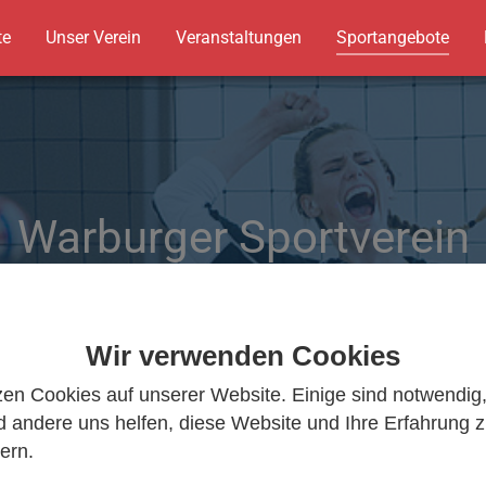
te
Unser Verein
Veranstaltungen
Sportangebote
Warburger Sportverein
Warburger Sportverein
Wir bewegen Warburg
Wir bewegen Warburg
Wir verwenden Cookies
zen Cookies auf unserer Website. Einige sind notwendig
 andere uns helfen, diese Website und Ihre Erfahrung 
ern.