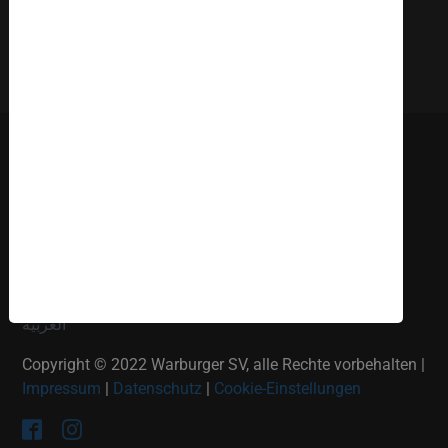
Deutsch
English
Russki
Polish
Türkçe
Español
العربية
Copyright © 2022 Warburger SV, alle Rechte vorbehalten |
Impressum
|
Datenschutz
|
Cookie-Einstellungen