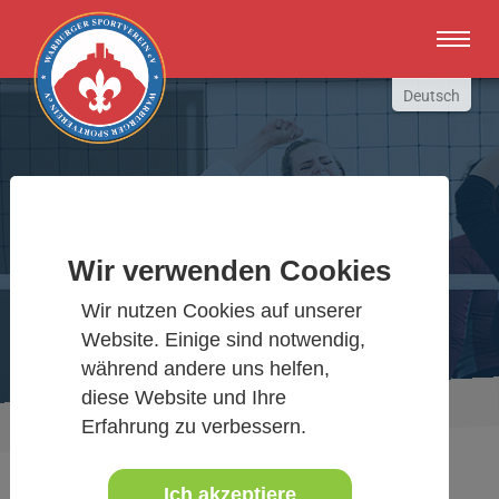
Zum Hauptinhalt springen
Deutsch
English
Russki
Polish
Warburger Sportverein
Türkçe
Wir verwenden Cookies
Español
Wir bewegen Warburg
العربية
Wir nutzen Cookies auf unserer
Website. Einige sind notwendig,
während andere uns helfen,
diese Website und Ihre
Sie sind hier:
Aktuelles Detail
www.warburgersv.de
Erfahrung zu verbessern.
Ich akzeptiere