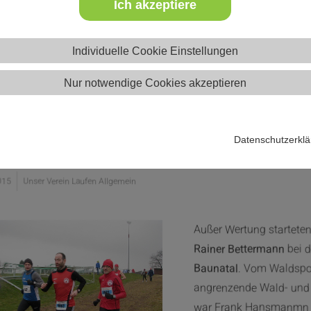
Ich akzeptiere
Individuelle Cookie Einstellungen
Nur notwendige Cookies akzeptieren
 Läufer beim Crosslauf in Baunat
Datenschutzerkl
015
Unser Verein Laufen Allgemein
Außer Wertung startete
Rainer Bettermann
bei 
Baunatal
. Vom Waldspo
angrenzende Wald- und 
war Frank Hansmanmn n