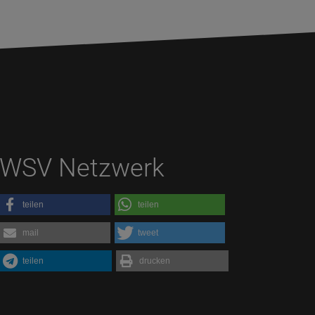
WSV Netzwerk
teilen
teilen
mail
tweet
teilen
drucken