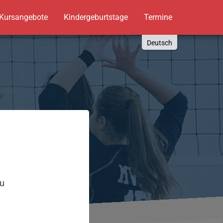
Kursangebote
Kindergeburtstage
Termine
Deutsch
English
Russki
Polish
Türkçe
Español
العربية
,
zu