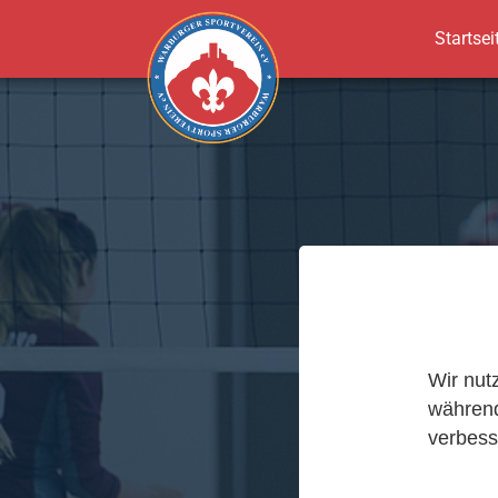
Startsei
Zum Hauptinhalt springen
Wir nut
während
verbess