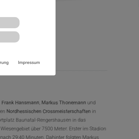
al
ärung
Impressum
n
Frank Hansmann
,
Markus Thonemann
und
den
Nordhessischen Crossmeisterschaften
in
rtplatz Baunatal-Rengershausen in das
Wiesengebiet über 7500 Meter. Erster im Stadion
ach 29:40 Minuten. Dahinter folgten Markus