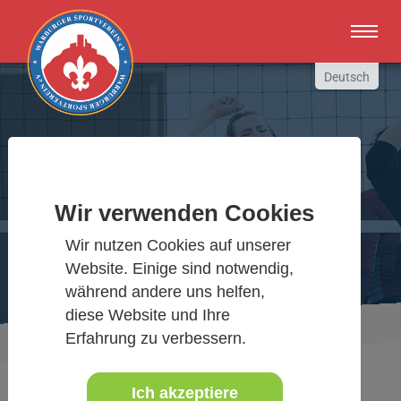
Zum Hauptinhalt springen
Deutsch
English
Russki
Polish
Warburger Sportverein
Türkçe
Wir verwenden Cookies
Español
Wir bewegen Warburg
العربية
Wir nutzen Cookies auf unserer
Website. Einige sind notwendig,
während andere uns helfen,
diese Website und Ihre
Sie sind hier:
Aktuelles Detail
Erfahrung zu verbessern.
www.warburgersv.de
Ich akzeptiere