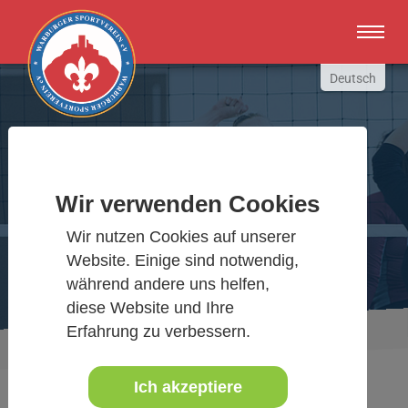
Zum Hauptinhalt springen
Deutsch
English
Russki
Polish
Warburger Sportverein
Türkçe
Wir verwenden Cookies
Español
Wir bewegen Warburg
Wir nutzen Cookies auf unserer
العربية
Website. Einige sind notwendig,
während andere uns helfen,
diese Website und Ihre
Erfahrung zu verbessern.
Sie sind hier:
Aktuelles Detail
www.warburgersv.de
Ich akzeptiere