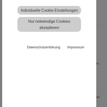
Wir wünschen frohe
Individuelle Cookie Einstellungen
Weihnachtstage
Nur notwendige Cookies
akzeptieren
24.12.2025
Unser Verein
Datenschutzerklärung
Impressum
Der Warburger Sportverein
wünscht allen Mitgliedern,
ihren Familien, den Sponsoren
des Vereins sowie allen
Ehrenamtlichen die sich das
ganze Jahr über für das
Vereinsleben eingebracht
haben frohe und vor allem mal
ruhige Weihnachtstage.