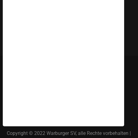
Deutsch
English
Russki
Polish
Türkçe
Español
العربية
Copyright © 2022 Warburger SV, alle Rechte vorbehalten |