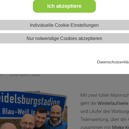
Ich akzeptiere
Individuelle Cookie Einstellungen
Nur notwendige Cookies akzeptieren
terlaufserie Ippinghausen - WSV
Datenschutzerkl
017
Unser Verein Laufen
Mit zwei tollen Mannsc
geht die
Winterlaufserie
und Läufer des Warburge
Teamwertung, über die 
zusammen mit
Mieke K