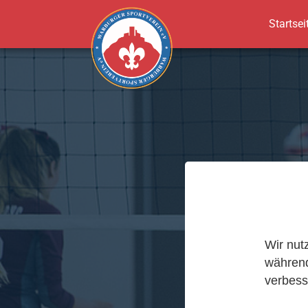
Startsei
Zum Hauptinhalt springen
Wir nut
während
verbess