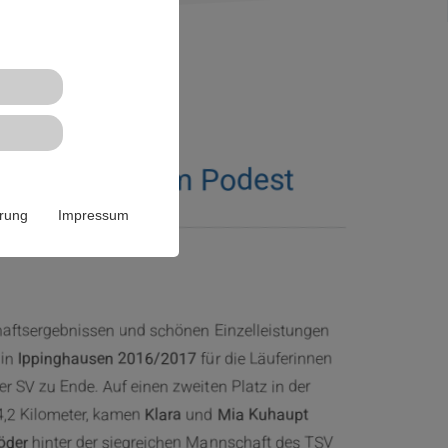
 Teams auf dem Podest
ärung
Impressum
haftsergebnissen und schönen Einzelleistungen
in
Ippinghausen
2016/2017
für die Läuferinnen
r SV zu Ende. Auf einen zweiten Platz in der
4,2 Kilometer, kamen
Klara
und
Mia Kuhaupt
öder
hinter der siegreichen Mannschaft des TSV