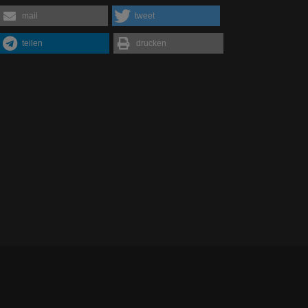
mail
tweet
teilen
drucken