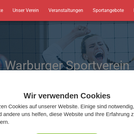
te
Unser Verein
Veranstaltungen
Sportangebote
Warburger Sportverein
Warburger Sportverein
Wir bewegen Warburg
Wir bewegen Warburg
Wir verwenden Cookies
zen Cookies auf unserer Website. Einige sind notwendig
 andere uns helfen, diese Website und Ihre Erfahrung 
ern.