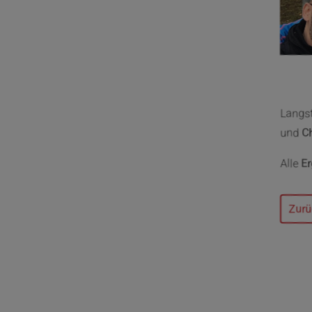
Langst
und
Ch
Alle
Er
Zurü