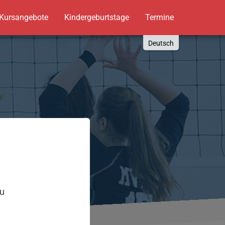
Kursangebote
Kindergeburtstage
Termine
Deutsch
English
Russki
Polish
Türkçe
Español
العربية
,
zu