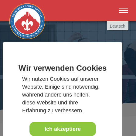
Zum Hauptinhalt springen
Deutsch
English
Russki
Polish
Warburger Sportverein
Türkçe
Wir verwenden Cookies
Español
Wir bewegen Warburg
Wir nutzen Cookies auf unserer
العربية
Website. Einige sind notwendig,
während andere uns helfen,
diese Website und Ihre
Erfahrung zu verbessern.
Sie sind hier:
Aktuelles Detail
www.warburgersv.de
Ich akzeptiere