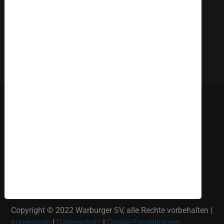
Deutsch
English
Russki
Polish
Türkçe
Español
العربية
Copyright © 2022 Warburger SV, alle Rechte vorbehalten |
Impressum
|
Datenschutz
|
Cookie-Einstellungen