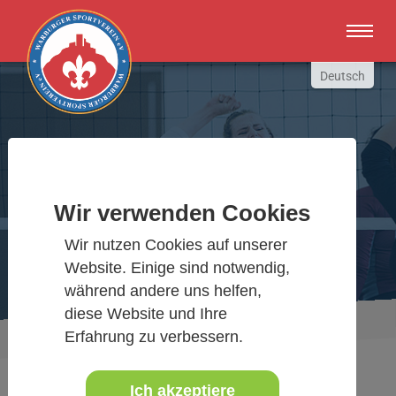
Zum Hauptinhalt springen
Deutsch
English
Russki
Polish
Warburger Sportverein
Türkçe
Wir verwenden Cookies
Español
Wir bewegen Warburg
العربية
Wir nutzen Cookies auf unserer
Website. Einige sind notwendig,
während andere uns helfen,
diese Website und Ihre
Sie sind hier:
Aktuelles Detail
www.warburgersv.de
Erfahrung zu verbessern.
Ich akzeptiere