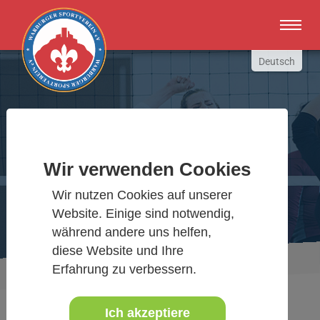
Zum Hauptinhalt springen
Deutsch
English
Russki
Polish
Warburger Sportverein
Türkçe
Wir verwenden Cookies
Español
Wir bewegen Warburg
Wir nutzen Cookies auf unserer
العربية
Website. Einige sind notwendig,
während andere uns helfen,
diese Website und Ihre
Sie sind hier:
Aktuelles Detail
Erfahrung zu verbessern.
www.warburgersv.de
Ich akzeptiere