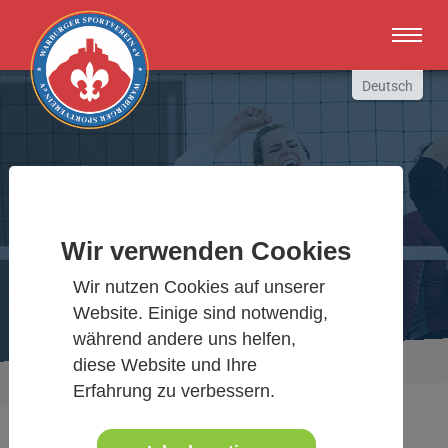
Zum Hauptinhalt springen
Deutsch
English
Russki
Polish
Warburger Sportverein
Türkçe
Español
Wir verwenden Cookies
Wir bewegen Warburg
العربية
Wir nutzen Cookies auf unserer
Website. Einige sind notwendig,
während andere uns helfen,
diese Website und Ihre
Sie sind hier:
Aktuelles Detail
www.warburgersv.de
Erfahrung zu verbessern.