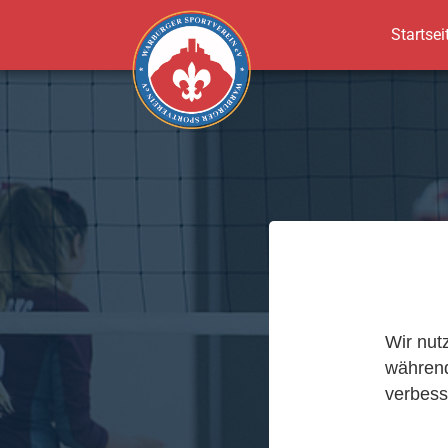
Startsei
Zum Hauptinhalt springen
Wir nut
während
verbess