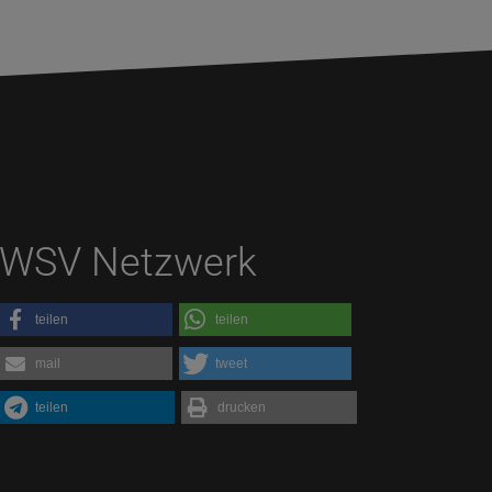
WSV Netzwerk
teilen
teilen
mail
tweet
teilen
drucken