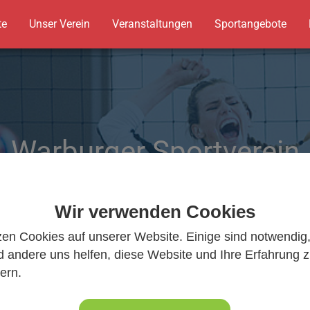
te
Unser Verein
Veranstaltungen
Sportangebote
Warburger Sportverein
Warburger Sportverein
Wir bewegen Warburg
Wir bewegen Warburg
Wir verwenden Cookies
zen Cookies auf unserer Website. Einige sind notwendig
 andere uns helfen, diese Website und Ihre Erfahrung 
ern.