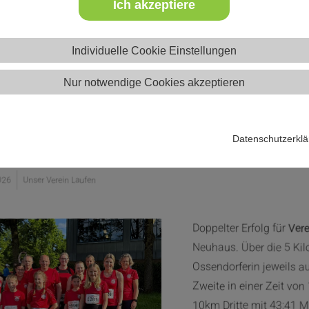
Ich akzeptiere
Individuelle Cookie Einstellungen
Nur notwendige Cookies akzeptieren
peltes Treppchen für Verena in 
Datenschutzerkl
026
Unser Verein Laufen
Doppelter Erfolg für
Ver
Neuhaus. Über die 5 Kil
Ossendorferin jeweils a
Zweite in einer Zeit vo
10km Dritte mit 43:41 