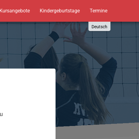
Kursangebote
Kindergeburtstage
Termine
Deutsch
English
Russki
Polish
Türkçe
Español
العربية
,
zu