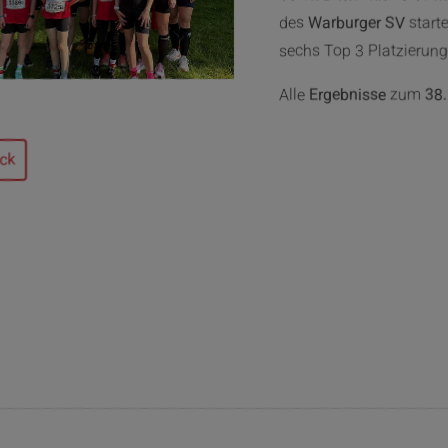
des
Warburger SV
start
sechs Top 3 Platzierun
Alle
Ergebnisse
zum
38.
ck