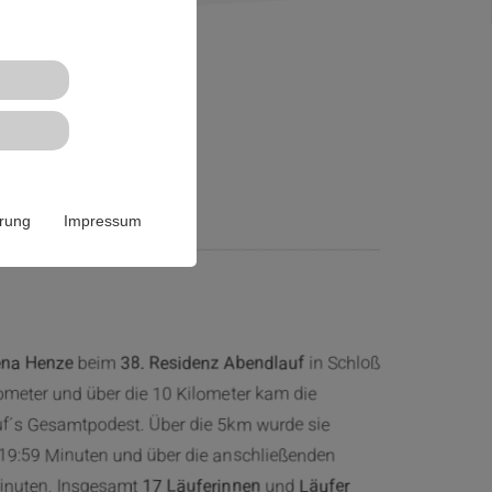
Neuhaus
ärung
Impressum
ena Henze
beim
38. Residenz Abendlauf
in Schloß
ometer und über die 10 Kilometer kam die
uf´s Gesamtpodest. Über die 5km wurde sie
n 19:59 Minuten und über die anschließenden
Minuten. Insgesamt
17 Läuferinnen
und
Läufer