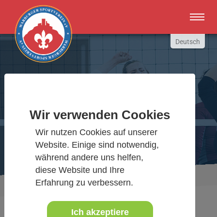
Zum Hauptinhalt springen
Deutsch
English
Russki
Polish
Warburger Sportverein
Türkçe
Wir verwenden Cookies
Español
Wir bewegen Warburg
Wir nutzen Cookies auf unserer
العربية
Website. Einige sind notwendig,
während andere uns helfen,
diese Website und Ihre
Sie sind hier:
Aktuelles Detail
Erfahrung zu verbessern.
www.warburgersv.de
Ich akzeptiere