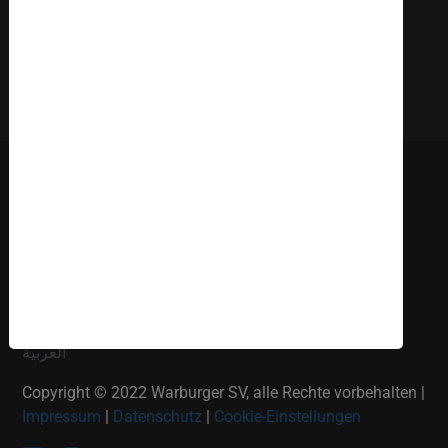
Deutsch
English
Russki
Polish
Türkçe
Español
العربية
Copyright © 2022 Warburger SV, alle Rechte vorbehalten |
Impressum
|
Datenschutz
|
Cookie-Einstellungen