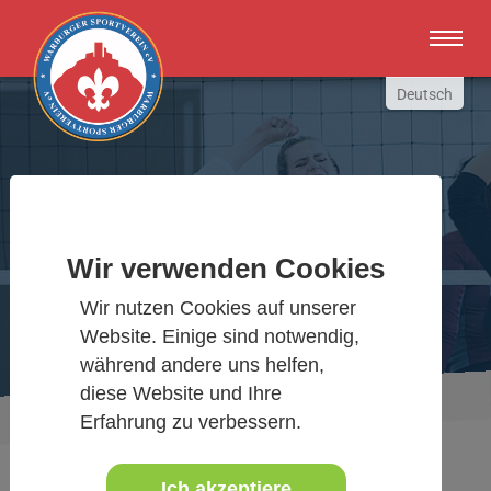
Zum Hauptinhalt springen
Deutsch
English
Russki
Polish
Warburger Sportverein
Türkçe
Wir verwenden Cookies
Español
Wir bewegen Warburg
العربية
Wir nutzen Cookies auf unserer
Website. Einige sind notwendig,
während andere uns helfen,
diese Website und Ihre
Sie sind hier:
Aktuelles Detail
www.warburgersv.de
Erfahrung zu verbessern.
Ich akzeptiere