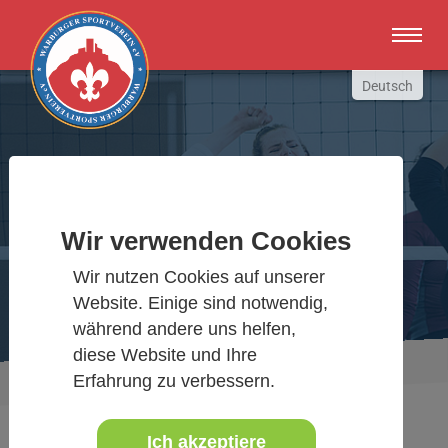
Zum Hauptinhalt springen
Deutsch
English
Russki
Polish
Warburger Sportverein
Türkçe
Wir verwenden Cookies
Español
Wir bewegen Warburg
العربية
Wir nutzen Cookies auf unserer
Website. Einige sind notwendig,
während andere uns helfen,
diese Website und Ihre
Sie sind hier:
Aktuelles Detail
www.warburgersv.de
Erfahrung zu verbessern.
Ich akzeptiere