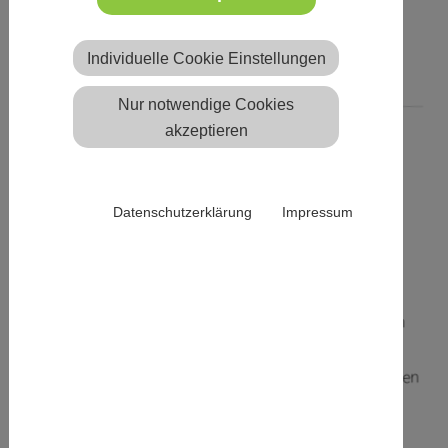
Podestplätze für Minna und
Daniela
Individuelle Cookie Einstellungen
Nur notwendige Cookies
akzeptieren
24.05.2015
Unser Verein Laufen Allgemein
Einen Zweiten und einen
Datenschutzerklärung
Impressum
Dritten Gesamtplatz war die
Ausbeute zur Fahrt in den
Höxteraner Nordkreis für die
Warburger SV Läufer. Bei den
Pfingstläufen
in
Kollerbeck
holte
Minna Frieda Lensch
den
zweiten Platz über die 900
Meter rund um den