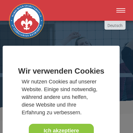
Zum Hauptinhalt springen
Deutsch
English
Russki
Polish
Warburger Sportverein
Türkçe
Wir verwenden Cookies
Español
Wir bewegen Warburg
العربية
Wir nutzen Cookies auf unserer
Website. Einige sind notwendig,
während andere uns helfen,
diese Website und Ihre
Sie sind hier:
Aktuelles Detail
Erfahrung zu verbessern.
www.warburgersv.de
Ich akzeptiere