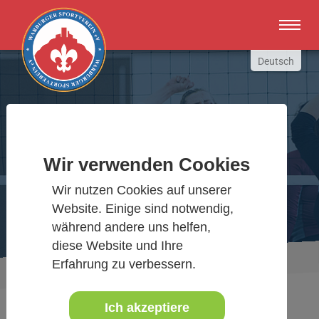
Zum Hauptinhalt springen
Deutsch
English
Russki
Polish
Warburger Sportverein
Türkçe
Wir verwenden Cookies
Español
Wir bewegen Warburg
Wir nutzen Cookies auf unserer
العربية
Website. Einige sind notwendig,
während andere uns helfen,
diese Website und Ihre
Sie sind hier:
Erfahrung zu verbessern.
Aktuelles Detail
www.warburgersv.de
Ich akzeptiere