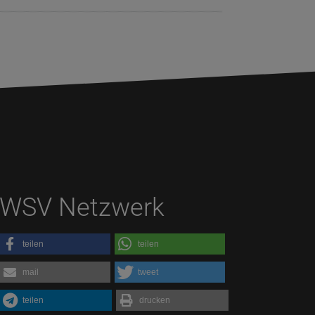
WSV Netzwerk
teilen
teilen
mail
tweet
teilen
drucken