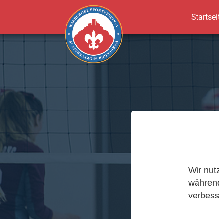
Startsei
Zum Hauptinhalt springen
Wir nut
während
verbess