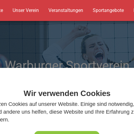
te
Unser Verein
Veranstaltungen
Sportangebote
Warburger Sportverein
Warburger Sportverein
Wir bewegen Warburg
Wir bewegen Warburg
Wir verwenden Cookies
zen Cookies auf unserer Website. Einige sind notwendig
 andere uns helfen, diese Website und Ihre Erfahrung 
ern.