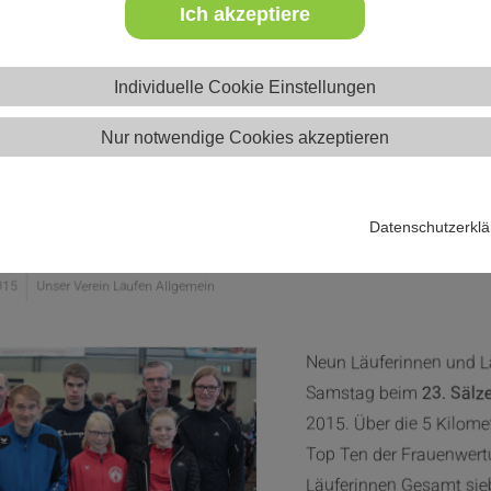
Ich akzeptiere
Individuelle Cookie Einstellungen
Nur notwendige Cookies akzeptieren
ie Albers beim Sälzerlauf unter d
Datenschutzerkl
015
Unser Verein Laufen Allgemein
Neun Läuferinnen und 
Samstag beim
23. Sälze
2015. Über die 5 Kilomet
Top Ten der Frauenwert
Läuferinnen Gesamt sie