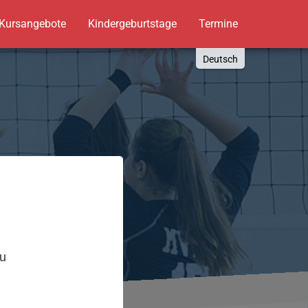
Kursangebote
Kindergeburtstage
Termine
Deutsch
English
Russki
Polish
Türkçe
Español
العربية
,
zu