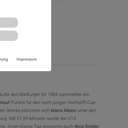
en Top Ten
ärung
Impressum
Läufer des Warburger SV 1884 sammelten am
rlauf
Punkte für den noch jungen Hochstift-Cup
er Strecke platzierte sich
Marie Albers
unter den
ung. Mit 21:39 Minuten wurde die U14
bte. Einen klasse Tag erwischte auch
Nina Rinteln