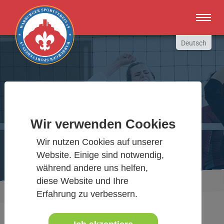
Zum Hauptinhalt springen
Deutsch
English
Russki
Polish
Warburger Sportverein
Türkçe
Español
Wir verwenden Cookies
Wir bewegen Warburg
العربية
Wir nutzen Cookies auf unserer
Website. Einige sind notwendig,
während andere uns helfen,
diese Website und Ihre
Sie sind hier:
Aktuelles Detail
www.warburgersv.de
Erfahrung zu verbessern.