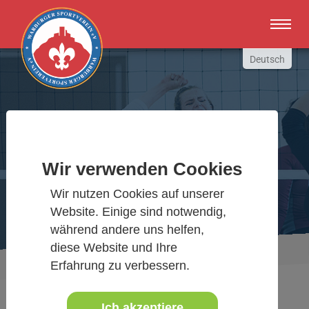
Zum Hauptinhalt springen
Deutsch
English
Russki
Polish
Warburger Sportverein
Türkçe
Wir verwenden Cookies
Español
Wir bewegen Warburg
العربية
Wir nutzen Cookies auf unserer
Website. Einige sind notwendig,
während andere uns helfen,
diese Website und Ihre
Sie sind hier:
Aktuelles Detail
www.warburgersv.de
Erfahrung zu verbessern.
Ich akzeptiere