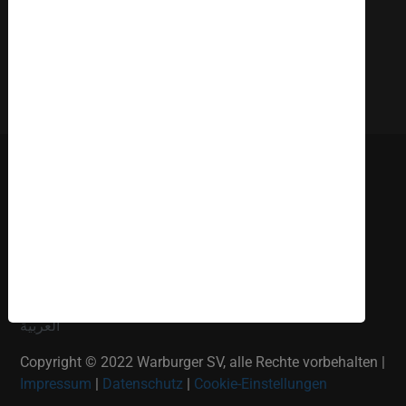
Deutsch
English
Russki
Polish
Türkçe
Español
العربية
Copyright © 2022 Warburger SV, alle Rechte vorbehalten |
Impressum
|
Datenschutz
|
Cookie-Einstellungen