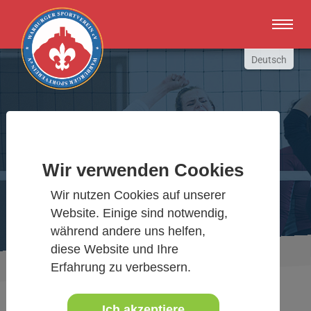
Zum Hauptinhalt springen
Deutsch
English
Russki
Polish
Warburger Sportverein
Türkçe
Wir verwenden Cookies
Español
Wir bewegen Warburg
العربية
Wir nutzen Cookies auf unserer
Website. Einige sind notwendig,
während andere uns helfen,
diese Website und Ihre
Sie sind hier:
Aktuelles Detail
www.warburgersv.de
Erfahrung zu verbessern.
Ich akzeptiere