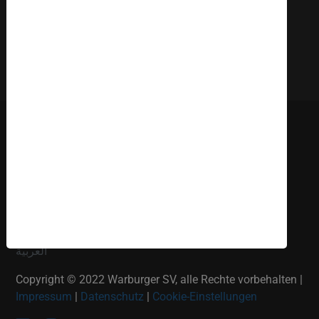
Deutsch
English
Russki
Polish
Türkçe
Español
العربية
Copyright © 2022 Warburger SV, alle Rechte vorbehalten |
Impressum
|
Datenschutz
|
Cookie-Einstellungen