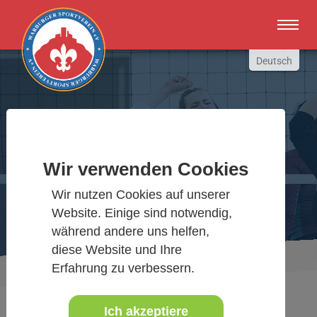
Zum Hauptinhalt springen
Deutsch
English
Russki
Polish
Warburger Sportverein
Türkçe
Wir verwenden Cookies
Español
Wir bewegen Warburg
العربية
Wir nutzen Cookies auf unserer
Website. Einige sind notwendig,
während andere uns helfen,
diese Website und Ihre
Sie sind hier:
Aktuelles Detail
Erfahrung zu verbessern.
www.warburgersv.de
Ich akzeptiere