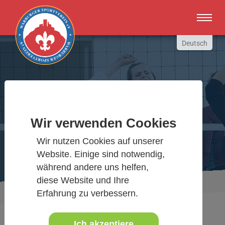
Zum Hauptinhalt springen
Deutsch
English
Russki
Polish
Warburger Sportverein
Türkçe
Wir verwenden Cookies
Español
Wir bewegen Warburg
العربية
Wir nutzen Cookies auf unserer
Website. Einige sind notwendig,
während andere uns helfen,
diese Website und Ihre
Sie sind hier:
Aktuelles Detail
www.warburgersv.de
Erfahrung zu verbessern.
Ich akzeptiere