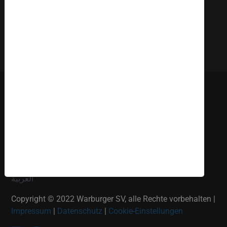
Deutsch
English
Russki
Polish
Türkçe
Español
العربية
Copyright © 2022 Warburger SV, alle Rechte vorbehalten |
Impressum
|
Datenschutz
|
Cookie-Einstellungen