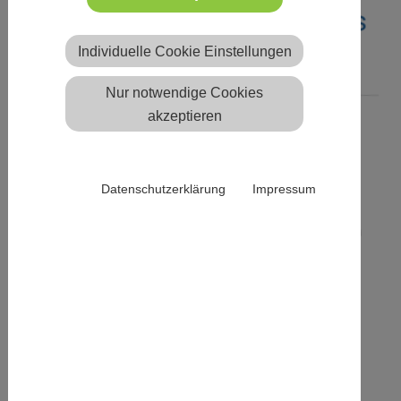
Jetzt legen auch unsere Kids
los
Individuelle Cookie Einstellungen
Nur notwendige Cookies
akzeptieren
30.04.2016
Unser Verein Veranstaltungen Fitness
Erstellt von
Mot
Datenschutzerklärung
Impressum
Unsere neue Gruppe "Zumba
Kids" unter der Leitung von
Olga hat eine richtig gute
Resonanz erfahren.
20 Kids kamen zum Auftakt
des Kurses und hatten über
eine Stunde ihren Spaß an