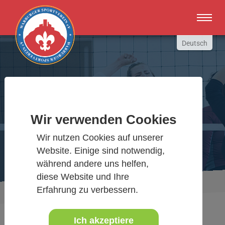
Zum Hauptinhalt springen
Deutsch
English
Russki
Polish
Warburger Sportverein
Türkçe
Wir verwenden Cookies
Español
Wir bewegen Warburg
Wir nutzen Cookies auf unserer
العربية
Website. Einige sind notwendig,
während andere uns helfen,
diese Website und Ihre
Sie sind hier:
Aktuelles Detail
Erfahrung zu verbessern.
www.warburgersv.de
Ich akzeptiere