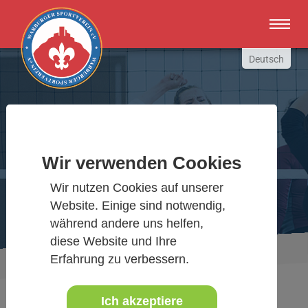
Zum Hauptinhalt springen
Deutsch
English
Russki
Polish
Warburger Sportverein
Türkçe
Wir verwenden Cookies
Español
Wir bewegen Warburg
Wir nutzen Cookies auf unserer
العربية
Website. Einige sind notwendig,
während andere uns helfen,
diese Website und Ihre
Sie sind hier:
Aktuelles Detail
Erfahrung zu verbessern.
www.warburgersv.de
Ich akzeptiere