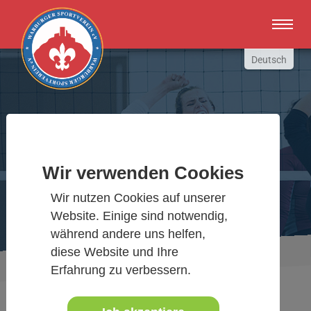
Zum Hauptinhalt springen
Deutsch
English
Russki
Polish
Warburger Sportverein
Türkçe
Español
Wir verwenden Cookies
Wir bewegen Warburg
العربية
Wir nutzen Cookies auf unserer
Website. Einige sind notwendig,
während andere uns helfen,
diese Website und Ihre
Sie sind hier:
Aktuelles Detail
www.warburgersv.de
Erfahrung zu verbessern.