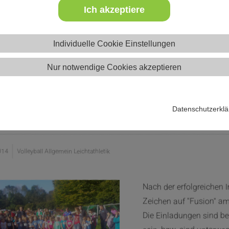
Ich akzeptiere
Individuelle Cookie Einstellungen
Nur notwendige Cookies akzeptieren
ionsversammlung am 3.12.2014 um
rburg
Datenschutzerkl
014
Volleyball Allgemein Leichtathletik
Nach der erfolgreichen 
Zeichen auf "Fusion" a
Die Einladungen sind be