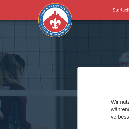
Startsei
Zum Hauptinhalt springen
Wir nut
während
verbess