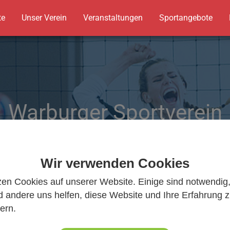
te
Unser Verein
Veranstaltungen
Sportangebote
Warburger Sportverein
Warburger Sportverein
Wir bewegen Warburg
Wir bewegen Warburg
Wir verwenden Cookies
zen Cookies auf unserer Website. Einige sind notwendig
 andere uns helfen, diese Website und Ihre Erfahrung 
ern.