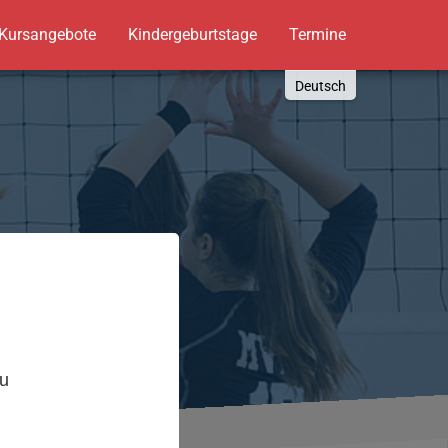
Kursangebote
Kindergeburtstage
Termine
Deutsch
English
Russki
Polish
Türkçe
Español
العربية
,
zu