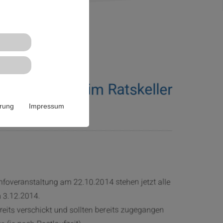
 19:00 Uhr im Ratskeller
ärung
Impressum
Infoveranstaltung am 22.10.2014 stehen jetzt alle
m 3.12.2014.
reits verschickt und sollten bereits zugegangen