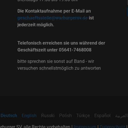
Die Kontaktaufnahme per E-Mail an
geschaeftsstelle@warburgersv.de
ist
jederzeit möglich.
Telefonisch erreichen sie uns während der
Geschäftszeit unter 05641-7468008
bitte sprechen sie sonst auf Band - wir
versuchen schnellstmöglich zu antworten
Deutsch
English
Russki
Polish
Türkçe
Español
العربية
burger SV, alle Rechte vorbehalten |
Impressum
|
Datenschutz