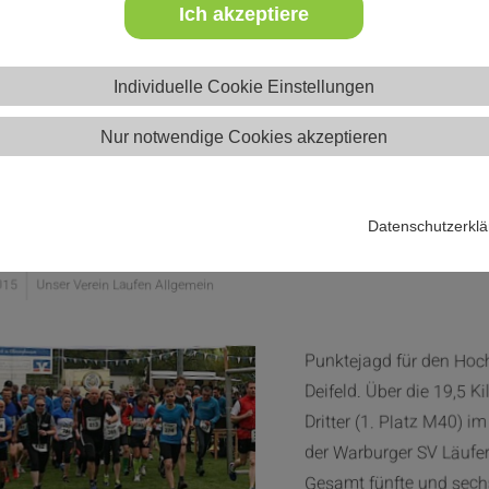
Ich akzeptiere
Individuelle Cookie Einstellungen
Nur notwendige Cookies akzeptieren
nk Hansmann beim 20. Deifelder A
Datenschutzerkl
015
Unser Verein Laufen Allgemein
Punktejagd für den Hoc
Deifeld. Über die 19,5 
Dritter (1. Platz M40) i
der Warburger SV Läufer 
Gesamt fünfte und sech