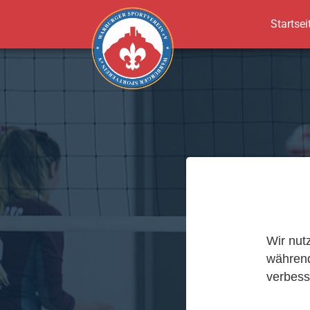
Startsei
Zum Hauptinhalt springen
Wir nut
während
verbess