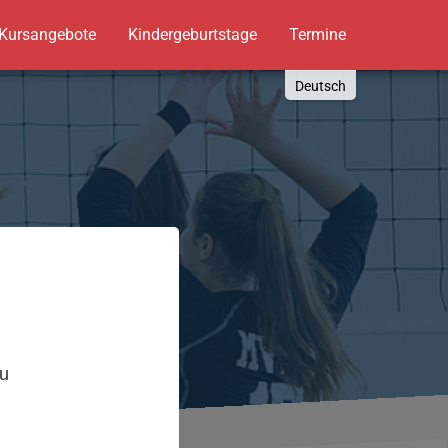
Kursangebote
Kindergeburtstage
Termine
Deutsch
English
Russki
Polish
Türkçe
Español
العربية
,
zu