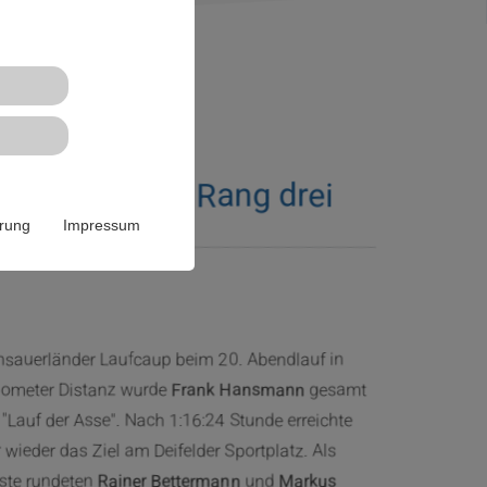
bendlauf auf Rang drei
ärung
Impressum
hsauerländer Laufcaup beim 20. Abendlauf in
Kilometer Distanz wurde
Frank Hansmann
gesamt
m "Lauf der Asse". Nach 1:16:24 Stunde erreichte
wieder das Ziel am Deifelder Sportplatz. Als
ste rundeten
Rainer Bettermann
und
Markus