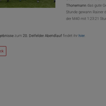
Thonemann
das gute G
Stunde gewann Rainer di
der M40 mit 1:23:21 Stu
gebnisse
zum
20. Deifelder Abendlauf
findet ihr
hier
.
ck