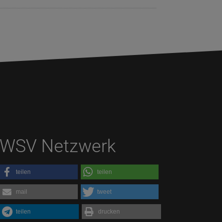
WSV Netzwerk
teilen
teilen
mail
tweet
teilen
drucken