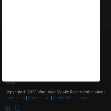
Deutsch
English
Russki
Polish
Türkçe
Español
العربية
Copyright © 2022 Warburger SV, alle Rechte vorbehalten |
Impressum
|
Datenschutz
|
Cookie-Einstellungen