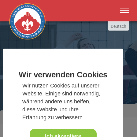
Zum Hauptinhalt springen
Deutsch
English
Russki
Polish
Warburger Sportverein
Türkçe
Wir verwenden Cookies
Español
Wir bewegen Warburg
العربية
Wir nutzen Cookies auf unserer
Website. Einige sind notwendig,
während andere uns helfen,
diese Website und Ihre
Sie sind hier:
Aktuelles Detail
www.warburgersv.de
Erfahrung zu verbessern.
Ich akzeptiere