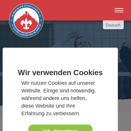
Zum Hauptinhalt springen
Deutsch
English
Russki
Polish
Warburger Sportverein
Türkçe
Español
Wir verwenden Cookies
Wir bewegen Warburg
العربية
Wir nutzen Cookies auf unserer
Website. Einige sind notwendig,
während andere uns helfen,
diese Website und Ihre
Sie sind hier:
Aktuelles Detail
www.warburgersv.de
Erfahrung zu verbessern.