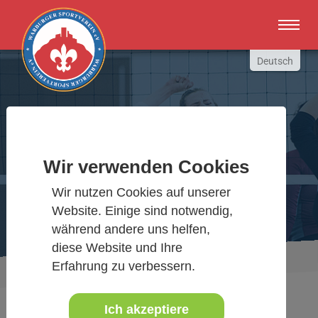
Zum Hauptinhalt springen
Deutsch
English
Russki
Polish
Warburger Sportverein
Türkçe
Wir verwenden Cookies
Español
Wir bewegen Warburg
Wir nutzen Cookies auf unserer
العربية
Website. Einige sind notwendig,
während andere uns helfen,
diese Website und Ihre
Sie sind hier:
Aktuelles Detail
Erfahrung zu verbessern.
www.warburgersv.de
Ich akzeptiere