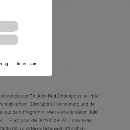
nmeeting
ärung
Impressum
anstaltete der
TV Jahn Bad Driburg
das beliebte
endelstaffeln. 30m Sprint, Hochsprung und der
n auf dem Programm. Weit vorne landeten
Jule
en 1. Platz über die 30m in der W11 sowie der
lotte Ahls
und
Rieke Schawohl
im selben