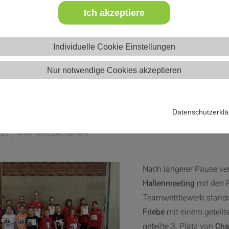
Ich akzeptiere
Individuelle Cookie Einstellungen
Nur notwendige Cookies akzeptieren
dere Plätze beim Driburger Halle
Datenschutzerkl
025
Unser Verein Leichtathletik
Nach längerer Pause ver
Hallenmeeting
mit den P
Teamwettbewerb stande
Friebe
mit einem geteilt
geteilte 3. Platz von
Char