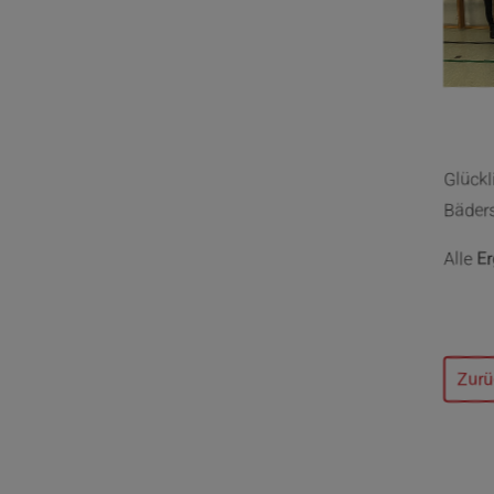
Glückl
Bäder
Alle
E
Zurü