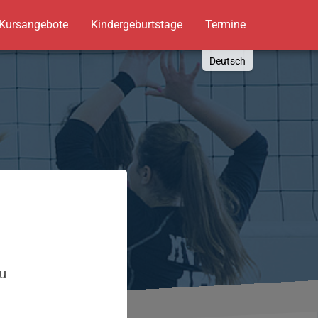
Kursangebote
Kindergeburtstage
Termine
Deutsch
English
Russki
Polish
Türkçe
Español
العربية
,
zu