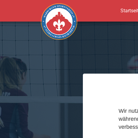
Startsei
Zum Hauptinhalt springen
Wir nut
während
verbess