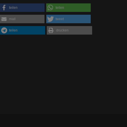
teilen
teilen
mail
tweet
teilen
drucken