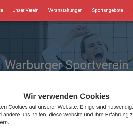
te
Unser Verein
Veranstaltungen
Sportangebote
Warburger Sportverein
Warburger Sportverein
Wir bewegen Warburg
Wir bewegen Warburg
Wir verwenden Cookies
zen Cookies auf unserer Website. Einige sind notwendig
 andere uns helfen, diese Website und Ihre Erfahrung 
ern.