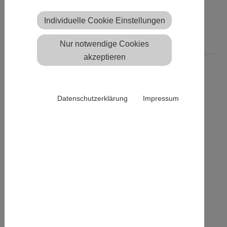
Berichte zum 5. Warburger
Individuelle Cookie Einstellungen
Diemellauf online
Nur notwendige Cookies
akzeptieren
31.03.2015
Unser Verein Veranstaltungen Allgemein
Datenschutzerklärung
Impressum
Die
Presseberichte
zum
5.
Warburger Diemellauf 2015
sind
online
. Mit freundlicher
Unterstützung der Zeitungen
Neue Westfälische und
Westfalen-Blatt.
Zurück