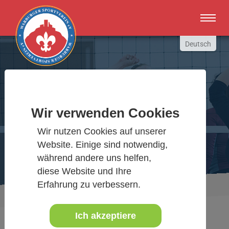
Zum Hauptinhalt springen
Deutsch
English
Russki
Polish
Warburger Sportverein
Türkçe
Wir verwenden Cookies
Español
Wir bewegen Warburg
Wir nutzen Cookies auf unserer
العربية
Website. Einige sind notwendig,
während andere uns helfen,
diese Website und Ihre
Erfahrung zu verbessern.
Sie sind hier:
Aktuelles Detail
www.warburgersv.de
Ich akzeptiere