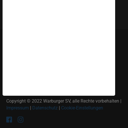
Deutsch
English
Russki
Polish
Türkçe
Español
العربية
Copyright © 2022 Warburger SV, alle Rechte vorbehalten |
Impressum
|
Datenschutz
|
Cookie-Einstellungen
Facebook
Instagram