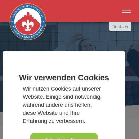
Zum Hauptinhalt springen
Deutsch
English
Russki
Polish
Warburger Sportverein
Türkçe
Español
Wir verwenden Cookies
Wir bewegen Warburg
العربية
Wir nutzen Cookies auf unserer
Website. Einige sind notwendig,
während andere uns helfen,
diese Website und Ihre
Sie sind hier:
Aktuelles Detail
www.warburgersv.de
Erfahrung zu verbessern.