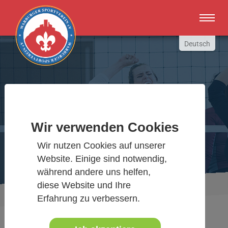
Zum Hauptinhalt springen
Deutsch
English
Russki
Polish
Warburger Sportverein
Türkçe
Español
Wir verwenden Cookies
Wir bewegen Warburg
العربية
Wir nutzen Cookies auf unserer
Website. Einige sind notwendig,
während andere uns helfen,
diese Website und Ihre
Sie sind hier:
Aktuelles Detail
www.warburgersv.de
Erfahrung zu verbessern.