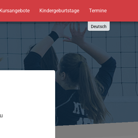
Kursangebote
Kindergeburtstage
Termine
Deutsch
English
Russki
Polish
Türkçe
Español
العربية
,
zu