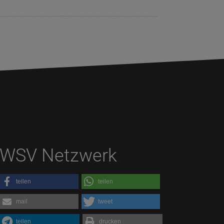
WSV Netzwerk
teilen
teilen
mail
tweet
teilen
drucken