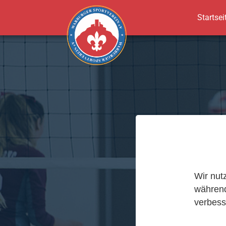
Startsei
Zum Hauptinhalt springen
Wir nut
während
verbess