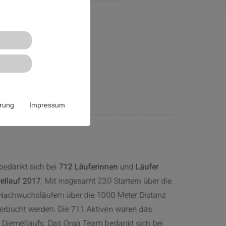
llauf
ärung
Impressum
bedankt sich bei
712 Läuferinnen
und
Läufer
ellauf 2017
. Mit insgesamt 230 Startern über die
 Nachwuchsläufern über die 1000 Meter Distanz
erbucht werden. Die 711 Aktiven waren das
 Diemellaufs. Das Orga Team bedankt sich bei