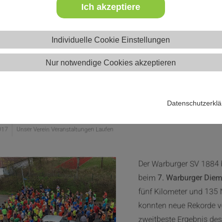
Ich akzeptiere
Individuelle Cookie Einstellungen
Nur notwendige Cookies akzeptieren
 Starter beim 7. Warburger Dieme
Datenschutzerkl
017
Unser Verein Veranstaltungen Laufen
Der Warburger SV 1884 
beim
7. Warburger Diem
fünf Kilometer und 135
konnten neue Rekorde v
zweitbeste Ergebnis des