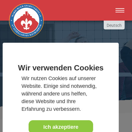
Zum Hauptinhalt springen
Deutsch
English
Russki
Polish
Warburger Sportverein
Türkçe
Wir verwenden Cookies
Español
Wir bewegen Warburg
Wir nutzen Cookies auf unserer
العربية
Website. Einige sind notwendig,
während andere uns helfen,
diese Website und Ihre
Erfahrung zu verbessern.
Sie sind hier:
Aktuelles Detail
www.warburgersv.de
Ich akzeptiere