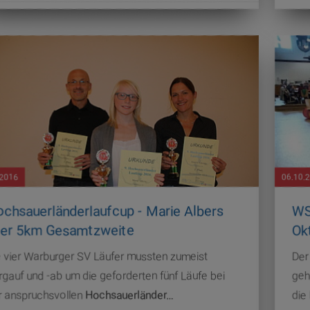
.2016
06.10.
chsauerländerlaufcup - Marie Albers
WS
er 5km Gesamtzweite
Ok
e vier Warburger SV Läufer mussten zumeist
Der
rgauf und -ab um die geforderten fünf Läufe bei
geh
r anspruchsvollen
Hochsauerländer…
die