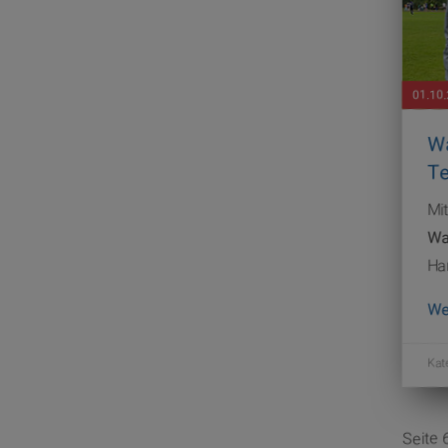
01.10
Wa
Te
Mi
Wa
Ha
We
Kat
Seite 