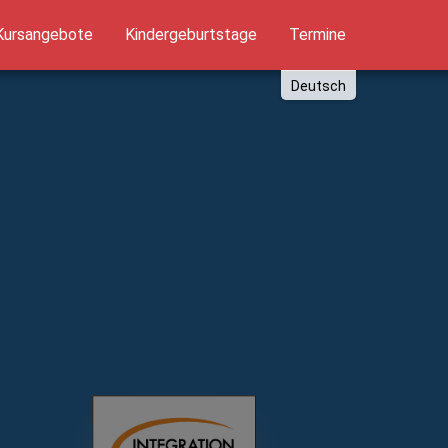
Kursangebote
Kindergeburtstage
Termine
Deutsch
English
Russki
Polish
Türkçe
Español
العربية