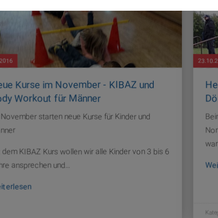
.2016
23.10.
ue Kurse im November - KIBAZ und
He
dy Workout für Männer
Dö
 November starten neue Kurse für Kinder und
Bei
nner
Nor
wa
 dem KIBAZ Kurs wollen wir alle Kinder von 3 bis 6
hre ansprechen und…
Wei
iterlesen
Kate