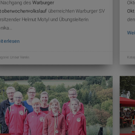
 Nachgang des
Warburger
Okt
toberwochenvolkslauf
überreichten Warburger SV
Okt
rsitzender Helmut Motyl und Übungsleiterin
den
nika…
Wei
iterlesen
egorie:
Unser Verein
Kate