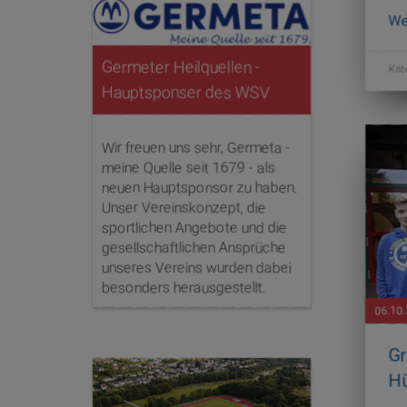
We
Germeter Heilquellen -
Kat
Hauptsponser des WSV
Wir freuen uns sehr, Germeta -
meine Quelle seit 1679 - als
neuen Hauptsponsor zu haben.
Unser Vereinskonzept, die
sportlichen Angebote und die
gesellschaftlichen Ansprüche
unseres Vereins wurden dabei
besonders herausgestellt.
06.10
Gr
Hü