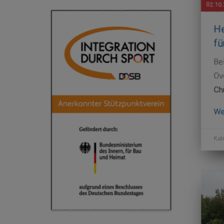
02.10
He
fü
Bei
Ov
Ch
We
Kat