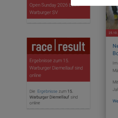
Open Sunday 2026 beim
Warburger SV
25.10
Ne
Bo
Ergebnisse zum 15.
Im
Warburger Diemellauf sind
Mä
online
Mit
Ja
Die
Ergebnisse
zum
15.
Warburger Diemellauf
sind
We
online