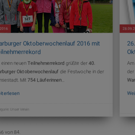
.2016
28.09.
rburger Oktoberwochenlauf 2016 mit
26
ilnehmerrekord
Ok
t einen neuen
Teilnehmerrekord
grüßte der
40.
A
rburger Oktoberwochenlauf
die Festwoche in der
der
nsestadt. Mit
754 Läuferinnen
…
War
iterlesen
Wei
egorie:
Unser Verein
66 von 84.