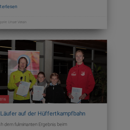
terlesen
gorie:
Unser Verein
2016
 Läufer auf der Hüffertkampfbahn
h dem fulminanten Ergebnis beim