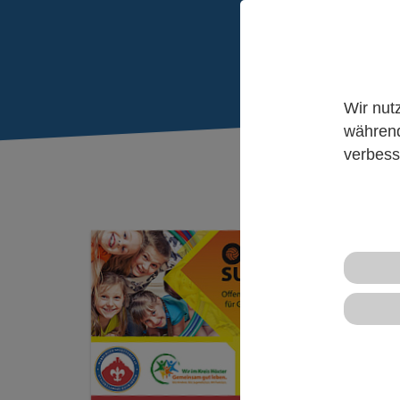
Wir nut
während
Sie sind hier:
verbess
Akt