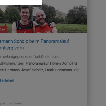
2016
rmann Scholz beim Panoramalauf
rnberg vorn
m selbstgepriesenen "schönsten Lauf
dhessens" dem
Panoramalauf Höhen Dörnberg
ren
Hermann-Josef Scholz
,
Frank Hansmann
und…
terlesen
gorie:
Unser Verein