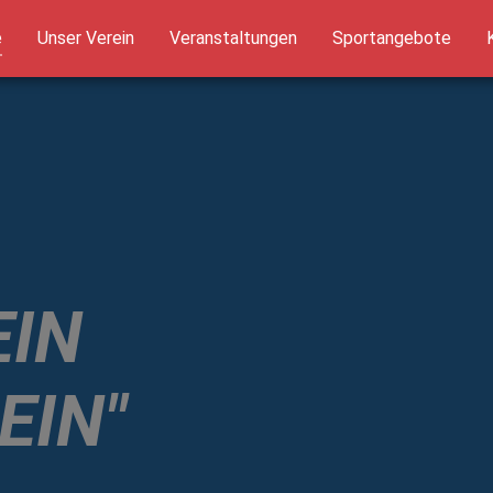
(current)
e
Unser Verein
Veranstaltungen
Sportangebote
EIN
EIN"