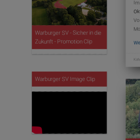
Im
Ok
Vo
Mo
Warburger SV - Sicher in die
Zukunft - Promotion Clip
We
Kat
Warburger SV Image Clip