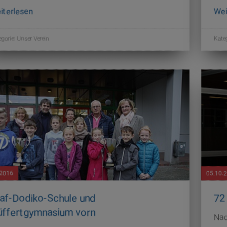
iterlesen
Wei
egorie:
Unser Verein
Kate
.2016
05.10.
af-Dodiko-Schule und
72
ffertgymnasium vorn
Nac