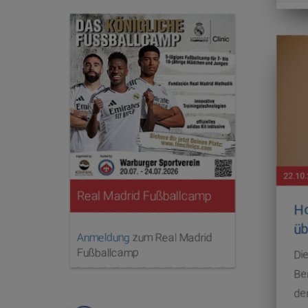
22.10
Real Madrid Fußballcamp
Ho
üb
Anmeldung
zum Real Madrid
Fußballcamp
Di
Be
de