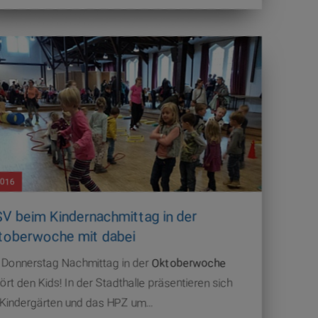
2016
V beim Kindernachmittag in der
toberwoche mit dabei
 Donnerstag Nachmittag in der
Oktoberwoche
ört den Kids! In der Stadthalle präsentieren sich
 Kindergärten und das HPZ um…