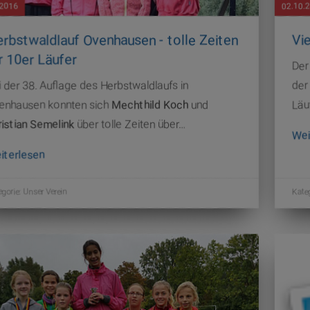
.2016
02.10.
rbstwaldlauf Ovenhausen - tolle Zeiten
Vie
r 10er Läufer
Der
 der 38. Auflage des Herbstwaldlaufs in
der
enhausen konnten sich
Mechthild Koch
und
Läu
ristian Semelink
über tolle Zeiten über…
Wei
iterlesen
egorie:
Unser Verein
Kate