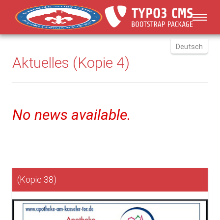
You are here:
Skip to main content
Deutsch
Aktuelles (Kopie 4)
English
Russki
Polish
Türkçe
No news available.
Español
العربية
(Kopie 38)