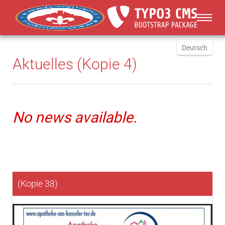
You are here:
Skip to main content
Deutsch
Aktuelles (Kopie 4)
English
Russki
Polish
Türkçe
No news available.
Español
العربية
(Kopie 38)