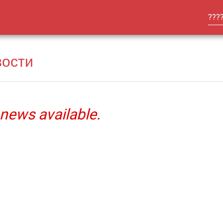
???
вости
news available.