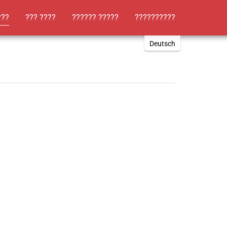
(current)
???
??? ????
?????? ?????
??????????
Deutsch
English
Russki
Polish
Türkçe
Español
العربية