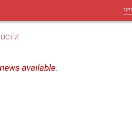
???
вости
news available.