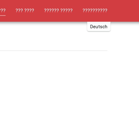
(current)
???
??? ????
?????? ?????
??????????
Deutsch
English
Russki
Polish
Türkçe
Español
العربية