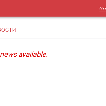
???
вости
news available.