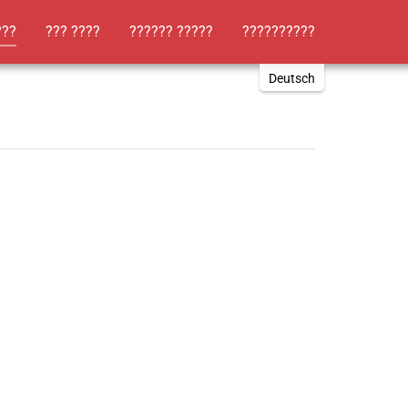
(current)
???
??? ????
?????? ?????
??????????
Deutsch
English
Russki
Polish
Türkçe
Español
العربية