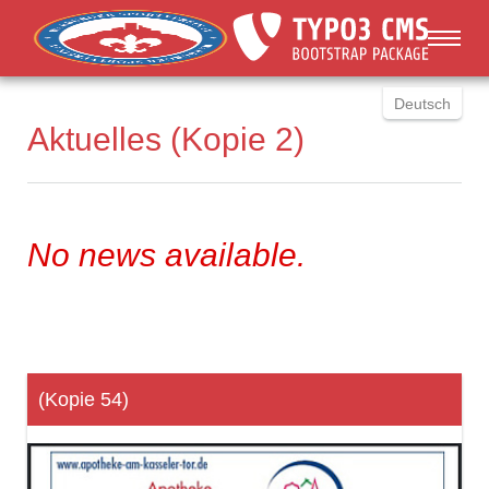
You are here:
Skip to main content
Deutsch
Aktuelles (Kopie 2)
English
Russki
Polish
Türkçe
No news available.
Español
العربية
(Kopie 54)